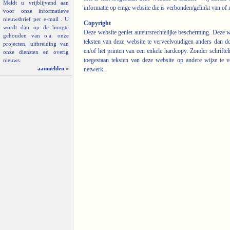
Meldt u vrijblijvend aan
informatie op enige website die is verbonden/gelinkt van of 
voor onze informatieve
nieuwsbrief per e-mail . U
Copyright
wordt dan op de hoogte
Deze website geniet auteursrechtelijke bescherming. Deze we
gehouden van o.a. onze
teksten van deze website te verveelvoudigen anders dan d
projecten, uitbreiding van
en/of het printen van een enkele hardcopy. Zonder schrift
onze diensten en overig
toegestaan teksten van deze website op andere wijze te v
nieuws.
aanmelden
»
netwerk.